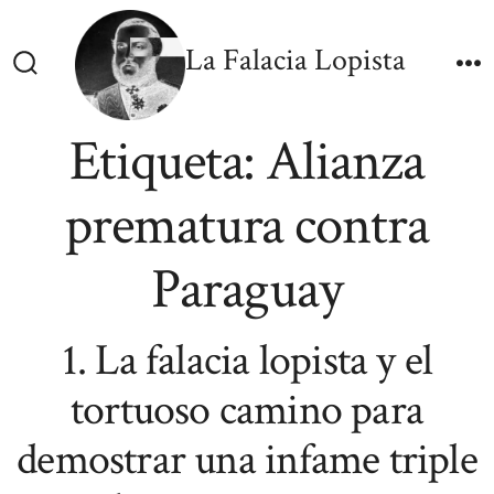
Skip
to
La Falacia Lopista
content
Search
M
Toggle
Etiqueta:
Alianza
prematura contra
Paraguay
1. La falacia lopista y el
tortuoso camino para
demostrar una infame triple