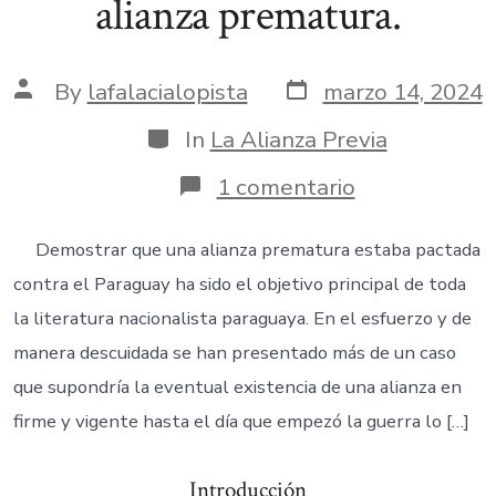
alianza prematura.
Post
Post
By
lafalacialopista
marzo 14, 2024
date
author
Categories
In
La Alianza Previa
en
1 comentario
1.
La
falacia
Demostrar que una alianza prematura estaba pactada
lopista
contra el Paraguay ha sido el objetivo principal de toda
y
el
la literatura nacionalista paraguaya. En el esfuerzo y de
tortuoso
manera descuidada se han presentado más de un caso
camino
para
que supondría la eventual existencia de una alianza en
demostrar
firme y vigente hasta el día que empezó la guerra lo […]
una
infame
triple
Introducción
alianza