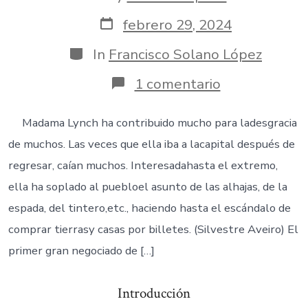
author
Post
febrero 29, 2024
date
Categories
In
Francisco Solano López
en
1 comentario
4.
Elisa
Alicia
Madama Lynch ha contribuido mucho para ladesgracia
Lynch.
de muchos. Las veces que ella iba a lacapital después de
La
fabulosa
regresar, caían muchos. Interesadahasta el extremo,
terratenient
ella ha soplado al puebloel asunto de las alhajas, de la
espada, del tintero,etc., haciendo hasta el escándalo de
comprar tierrasy casas por billetes. (Silvestre Aveiro) El
primer gran negociado de […]
Introducción