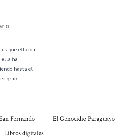
en
rio
4.
Elisa
Alicia
es que ella iba
Lynch.
La
 ella ha
fabulosa
terrateniente
ciendo hasta el
mer gran
San Fernando
El Genocidio Paraguayo
Libros digitales