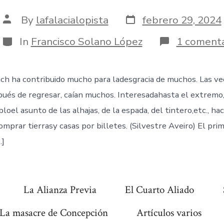
Post
Post
By
lafalacialopista
febrero 29, 2024
date
author
Categories
In
Francisco Solano López
1 comenta
h ha contribuido mucho para ladesgracia de muchos. Las vec
spués de regresar, caían muchos. Interesadahasta el extremo,
loel asunto de las alhajas, de la espada, del tintero,etc., ha
mprar tierrasy casas por billetes. (Silvestre Aveiro) El pri
…]
La Alianza Previa
El Cuarto Aliado
La masacre de Concepción
Artículos varios