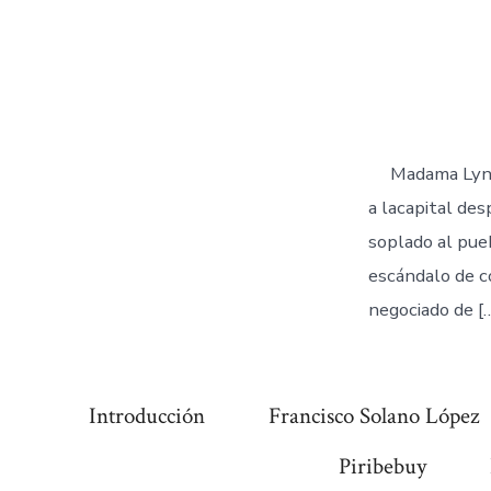
Madama Lync
a lacapital de
soplado al pueb
escándalo de co
negociado de [
Introducción
Francisco Solano López
Piribebuy