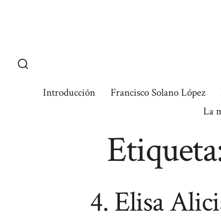
Skip
to
content
Search
Toggle
Introducción
Francisco Solano López
La 
Etiqueta
4. Elisa Alic