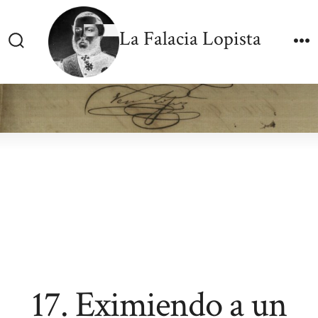
Skip
to
La Falacia Lopista
content
Search
M
Toggle
17. Eximiendo a un