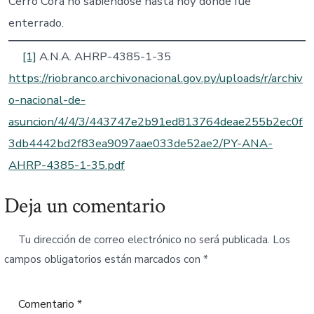
Cerro Corá no sabiéndose hasta hoy donde fue
enterrado.
[1]
A.N.A. AHRP-4385-1-35
https://riobranco.archivonacional.gov.py/uploads/r/archiv
o-nacional-de-
asuncion/4/4/3/443747e2b91ed813764deae255b2ec0f
3db4442bd2f83ea9097aae033de52ae2/PY-ANA-
AHRP-4385-1-35.pdf
Deja un comentario
Tu dirección de correo electrónico no será publicada.
Los
campos obligatorios están marcados con
*
Comentario
*