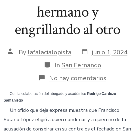
hermano y
engrillando al otro
Post
Post
By
lafalacialopista
junio 1, 2024
date
author
Categories
In
San Fernando
en
No hay comentarios
17.
Eximiend
a
Con la colaboración del abogado y académico
Rodrigo Cardozo
un
Samaniego
hermano
Un oficio que deja expresa muestra que Francisco
y
engrillan
Solano López eligió a quien condenar y a quien no de la
al
acusación de conspirar en su contra es el fechado en San
otro