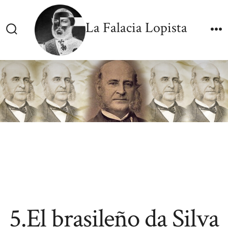
Skip
to
La Falacia Lopista
content
Search
M
Toggle
5.El brasileño da Silva