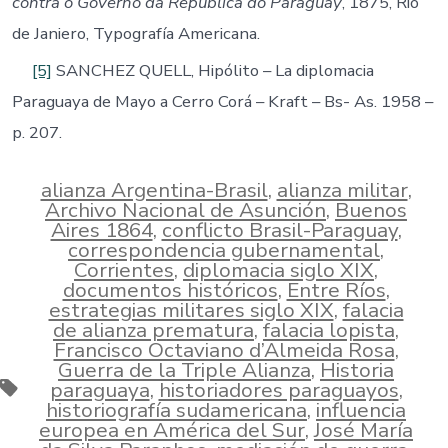
contra o Governo da República do Paraguay
, 1875, Rio
de Janiero, Typografía Americana.
[5]
SANCHEZ QUELL, Hipólito – La diplomacia
Paraguaya de Mayo a Cerro Corá – Kraft – Bs- As. 1958 –
p. 207.
alianza Argentina-Brasil
,
alianza militar
,
Archivo Nacional de Asunción
,
Buenos
Aires 1864
,
conflicto Brasil-Paraguay
,
correspondencia gubernamental
,
Corrientes
,
diplomacia siglo XIX
,
documentos históricos
,
Entre Ríos
,
estrategias militares siglo XIX
,
falacia
de alianza prematura
,
falacia lopista
,
Francisco Octaviano d’Almeida Rosa
,
Guerra de la Triple Alianza
,
Historia
Tags
paraguaya
,
historiadores paraguayos
,
historiografía sudamericana
,
influencia
europea en América del Sur
,
José María