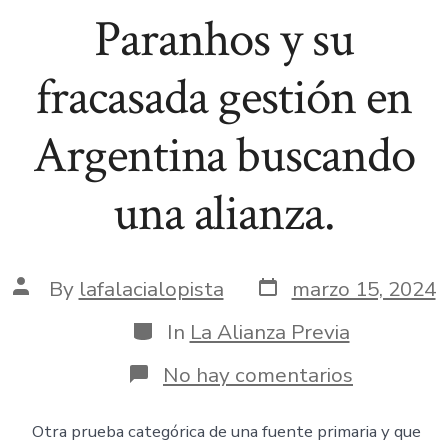
Paranhos y su
fracasada gestión en
Argentina buscando
una alianza.
Post
Post
By
lafalacialopista
marzo 15, 2024
date
author
Categories
In
La Alianza Previa
en
No hay comentarios
5.El
brasileño
da
Otra prueba categórica de una fuente primaria y que