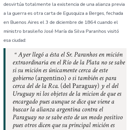
Silva
desvirtúa totalmente la existencia de una alianza previa
Paranhos
y
a la guerra es otra carta de Egusquiza a Berges, fechada
su
en Buenos Aires el 3 de diciembre de 1864 cuando el
fracasada
gestión
ministro brasileño José María da Silva Paranhos visitó
en
esa ciudad:
Argentina
buscando
una
Ayer llegó a ésta el Sr. Paranhos en mición
alianza.
extraordinaria en el Río de la Plata no se sabe
si su mición es únicamente cerca de este
gobierno
(argentino)
o si también es para
cerca del de la Rca.
(del Paraguay)
y el del
Uruguay ni los objetos de la micion de que es
encargado pues aunque se dice que viene a
buscar la alianza argentina contra el
Paraguay no se sabe esto de un modo positivo
pues otros dicen que su principal mición es