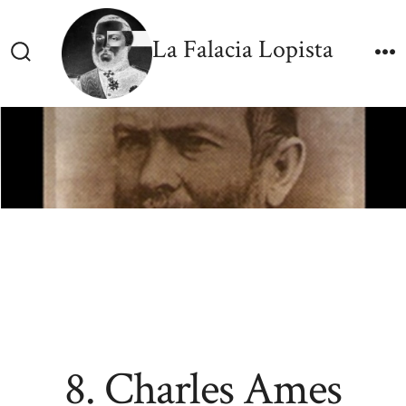
Skip
to
La Falacia Lopista
content
Search
M
Toggle
8. Charles Ames