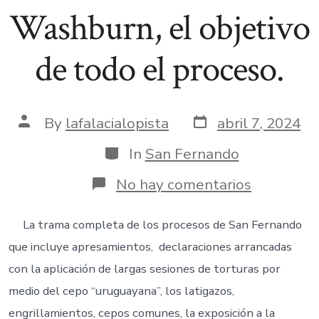
Washburn, el objetivo
de todo el proceso.
Post
Post
By
lafalacialopista
abril 7, 2024
date
author
Categories
In
San Fernando
en
No hay comentarios
8.
Charles
Ames
La trama completa de los procesos de San Fernando
Washburn
que incluye apresamientos, declaraciones arrancadas
el
objetivo
con la aplicación de largas sesiones de torturas por
de
medio del cepo “uruguayana”, los latigazos,
todo
el
engrillamientos, cepos comunes, la exposición a la