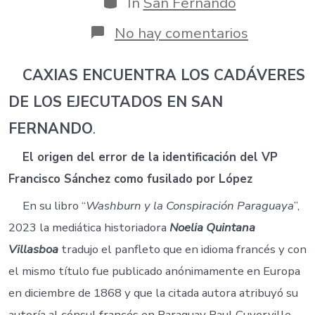
In
San Fernando
en
No hay comentarios
9.
San
Fernando
CAXIAS ENCUENTRA LOS CADÁVERES
en
DE LOS EJECUTADOS EN SAN
la
vista
FERNANDO
.
de
los
protagoni
El origen del error de la identificación del VP
e
Francisco Sánchez como fusilado por López
historiado
aliados.
En su libro “
Washburn y la Conspiración Paraguaya
”,
2023 la mediática historiadora
Noelia Quintana
Villasboa
tradujo el panfleto que en idioma francés y con
el mismo título fue publicado anónimamente en Europa
en diciembre de 1868 y que la citada autora atribuyó su
autoría al cónsul francés en Paraguay Paul Cuverville.