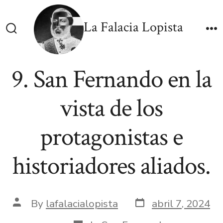
Skip
to
La Falacia Lopista
content
Search
M
Toggle
9. San Fernando en la
vista de los
protagonistas e
historiadores aliados.
Post
Post
By
lafalacialopista
abril 7, 2024
date
author
Categories